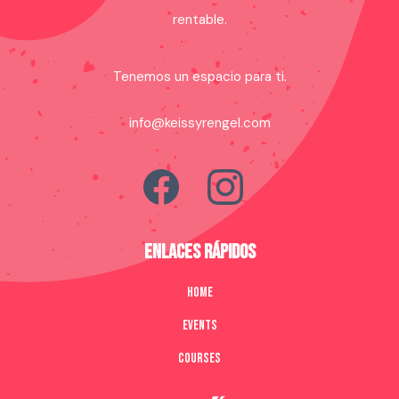
rentable.
Tenemos un espacio para ti.
info@keissyrengel.com
ENLACES RÁPIDOS
Home
Events
Courses