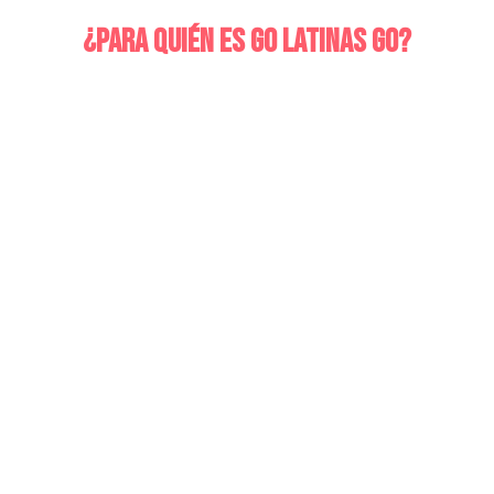
¿PARA QUIÉN ES GO LATINAS GO?
Si eres mujer, latina,
emprendedora (o
futura
emprendedora)
Si tienes una idea,