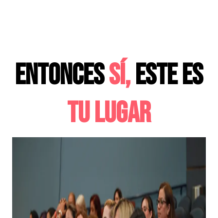
entienda
Entonces
sí,
este es
tu lugar